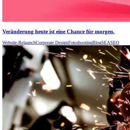
Veränderung heute ist eine Chance für morgen.
Website-Relaunch
Corporate Design
Fotoshooting
Blog
SEA
SEO