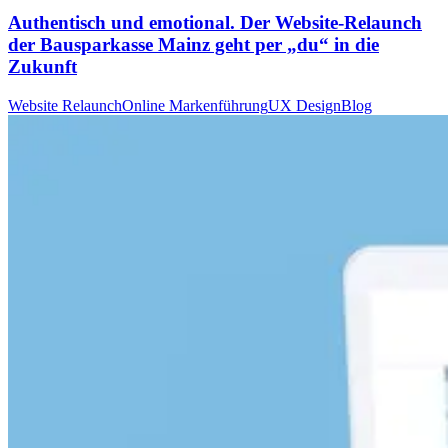
Authentisch und emotional. Der Website-Relaunch
der Bausparkasse Mainz geht per „du“ in die
Zukunft
Website Relaunch
Online Markenführung
UX Design
Blog