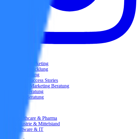
Services
Brand Marketing
Webentwicklung
KI Beratung
Video Success Stories
E-Mail Marketing Beratung
SEA Beratung
SEO Beratung
Branchen
Healthcare & Pharma
Industrie & Mittelstand
Software & IT